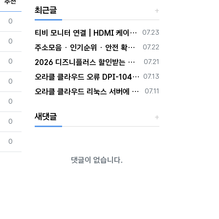
추천
최근글
추천
0
등록일
티비 모니터 연결 | HDMI 케이블·노트북 연결 방법 | 화면 설정 정리 주소얌
07.23
추천
0
등록일
주소모음 · 인기순위 · 안전 확인 방법 정리 주소얌
07.22
추천
등록일
0
2026 디즈니플러스 할인받는 숨은 방법 모음
07.21
등록일
오라클 클라우드 오류 DPI-1047: Cannot locate a 64-bit Oracle Client library
07.13
추천
0
등록일
오라클 클라우드 리눅스 서버에 Oracle Instant Client 설치
07.11
추천
0
새댓글
추천
0
추천
0
댓글이 없습니다.