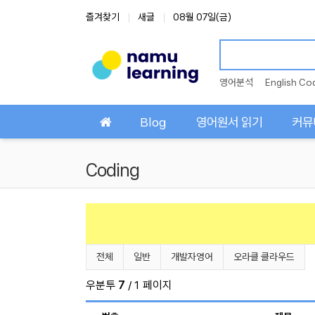
상단 네비
즐겨찾기
새글
08월 07일(금)
영어분석
English Co
메인 메뉴
Blog
영어원서 읽기
커뮤
Coding
Coding 분류 목록
전체
일반
개발자영어
오라클 클라우드
우분투
7
/ 1 페이지