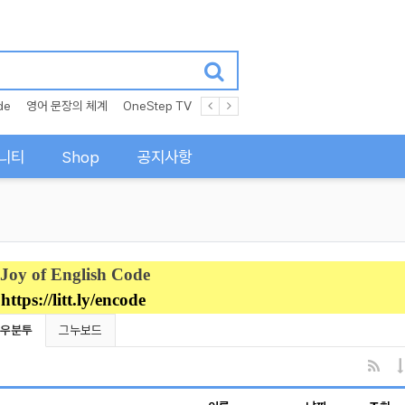
de
영어 문장의 체계
OneStep TV
니티
Shop
공지사항
Joy of English Code
https://litt.ly/encode
현재 분류
우분투
그누보드
RSS