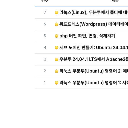
번호
제목
번호
리눅스(Linux), 우분투에서 폴더에 
7
번호
워드프레스(Wordpress) 데이터베
6
번호
php 버전 확인, 변경, 삭제하기
5
번호
서브 도메인 만들기: Ubuntu 24.04.1 LTS, Apach
4
번호
우분투 24.04.1 LTS에서 Apache2를 사
3
번호
리눅스 우분투(Ubuntu) 명령어 2: 에디터 ge
2
번호
리눅스 우분투(Ubuntu) 명령어 1: 시작, 종료
1